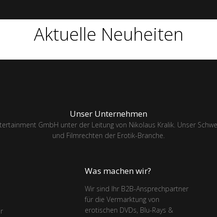
Aktuelle Neuheiten
Unser Unternehmen
tertainment GmbH unter der Leitung von Nikolaus Kralik. Unser Schwerp
und Filmrechten der Erotik-Branche.
Was machen wir?
Wir sind Ihr B2B-Ansprechpartner
für die Vermarktung von
erotischen DVDs, Blu-Rays &
r