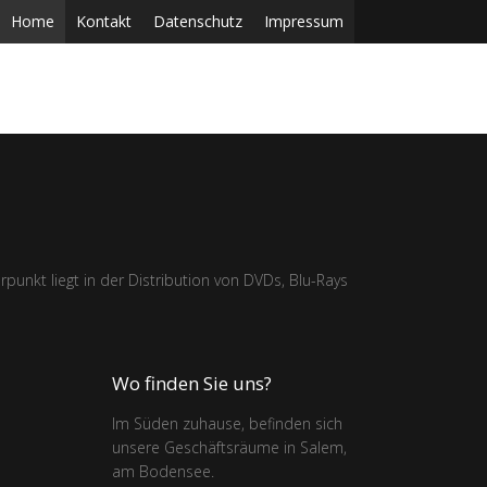
Home
Kontakt
Datenschutz
Impressum
unkt liegt in der Distribution von DVDs, Blu-Rays
Wo finden Sie uns?
Im Süden zuhause, befinden sich
unsere Geschäftsräume in Salem,
am Bodensee.