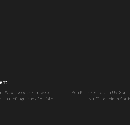
ent
hre Website oder zum weiter
Von Klassikern bis zu US-Gonzo
n ein umfangreiches Portfolie.
wir führen einen Sort