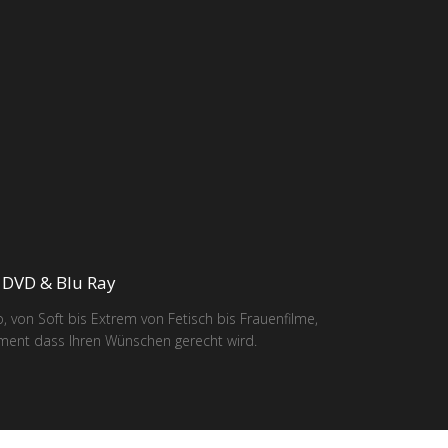
DVD & Blu Ray
, von Soft bis Extrem von Fetisch bis Frauenfilme,
iment dass Ihren Wünschen gerecht wird.