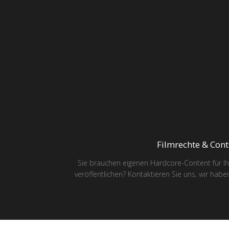
Filmrechte & Cont
Sie brauchen eigenen Hardcore-Content für I
veröffentlichen? Kontaktieren Sie uns, wir habe