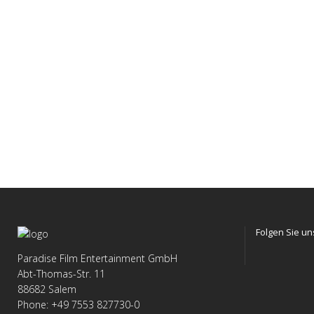
Folgen Sie u
Paradise Film Entertainment GmbH
Abt-Thomas-Str. 11
WordPress
88682 Salem
Contact
Phone: +49 7553 827730-0
form